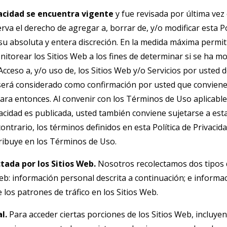
ivacidad se encuentra vigente
y fue revisada por última vez 
va el derecho de agregar a, borrar de, y/o modificar esta Po
u absoluta y entera discreción. En la medida máxima permiti
torear los Sitios Web a los fines de determinar si se ha modi
 Acceso a, y/o uso de, los Sitios Web y/o Servicios por usted 
 será considerado como confirmación por usted que conviene s
ara entonces. Al convenir con los Términos de Uso aplicable
vacidad es publicada, usted también conviene sujetarse a esta 
contrario, los términos definidos en esta Política de Privaci
tribuye en los Términos de Uso.
tada por los Sitios Web.
Nosotros recolectamos dos tipos 
eb: información personal descrita a continuación; e informa
los patrones de tráfico en los Sitios Web.
l.
Para acceder ciertas porciones de los Sitios Web, incluye