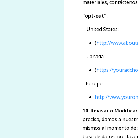
materiales, contáctenos
"opt-out"
:
– United States:
(
http://www.abouta
– Canada:
(
https://youradcho
- Europe
http://www.youron
10. Revisar o Modifica
precisa, damos a nuestr
mismos al momento de s
base de datos, por favor