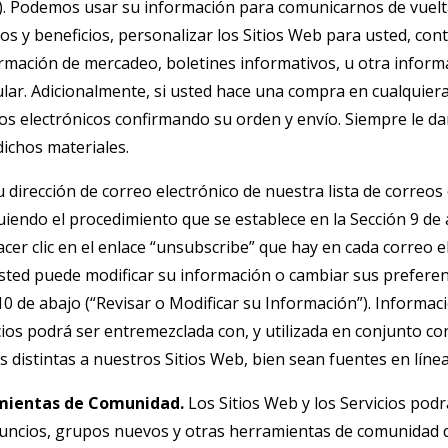
). Podemos usar su información para comunicarnos de vuelta
os y beneficios, personalizar los Sitios Web para usted, con
rmación de mercadeo, boletines informativos, u otra infor
ular. Adicionalmente, si usted hace una compra en cualquiera
s electrónicos confirmando su orden y envío. Siempre le d
dichos materiales.
dirección de correo electrónico de nuestra lista de correos 
iendo el procedimiento que se establece en la Sección 9 de
acer clic en el enlace “unsubscribe” que hay en cada correo 
sted puede modificar su información o cambiar sus preferenc
10 de abajo (“Revisar o Modificar su Información”). Informac
cios podrá ser entremezclada con, y utilizada en conjunto c
s distintas a nuestros Sitios Web, bien sean fuentes en línea
amientas de Comunidad.
Los Sitios Web y los Servicios podr
uncios, grupos nuevos y otras herramientas de comunidad d